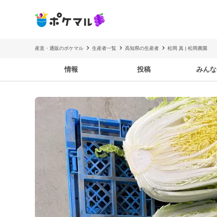
産直・通販のポケマル
生産者一覧
高知県の生産者
松岡 真 | 松岡農園
情報
投稿
みんな