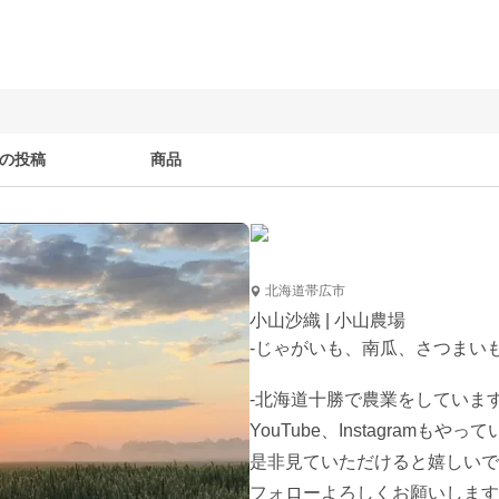
の投稿
商品
北海道帯広市
小山沙織 | 小山農場
-じゃがいも、南瓜、さつまい
-北海道十勝で農業をしています
YouTube、Instagramもやっ
是非見ていただけると嬉しいで
フォローよろしくお願いします