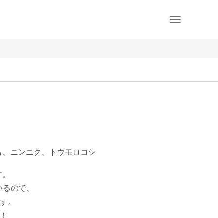
も、ニンニク、トウモロコシ
。

ているので、

す。

！