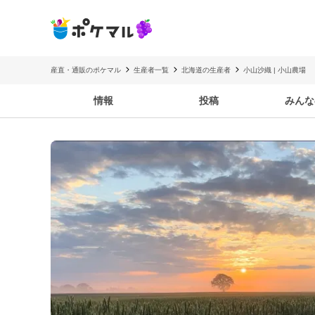
産直・通販のポケマル
生産者一覧
北海道の生産者
小山沙織 | 小山農場
情報
投稿
みんな