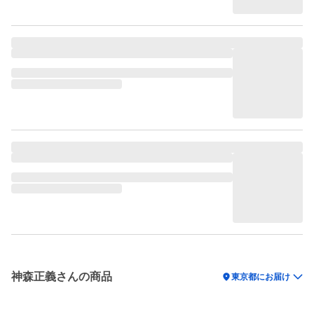
神森正義さんの商品
location_on
東京都にお届け