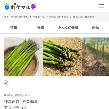
産直・通販のポケマル
生産者一覧
神奈川県の生産者
神森正義 | 神森商事
情報
投稿
みんなの投稿
商品
神奈川県海老名市
神森正義 | 神森商事
アスパラガス