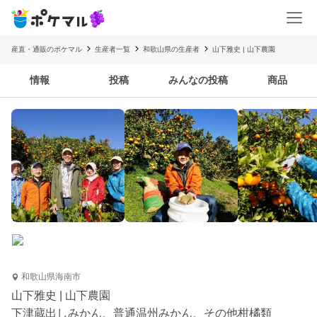
産直・通販のポケマル
生産者一覧
和歌山県の生産者
山下雅史 | 山下農園
情報
投稿
みんなの投稿
商品
和歌山県海南市
山下雅史 | 山下農園
下津蔵出しみかん、普通温州みかん、その他柑橘類