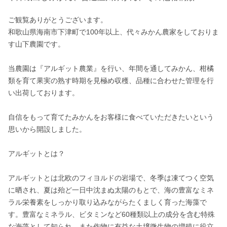
ご観覧ありがとうございます。

和歌山県海南市下津町で100年以上、代々みかん農家をしておりま
す山下農園です。

当農園は『アルギット農業』を行い、年間を通してみかん、柑橘
類を育て果実の熟す時期を見極め収穫、品種に合わせた管理を行
い出荷しております。

自信をもって育てたみかんをお客様に食べていただきたいという
思いから開設しました。

アルギットとは？

アルギットとは北欧のフィヨルドの岩場で、冬季は凍てつく空気
に晒され、夏は殆ど一日中沈まぬ太陽のもとで、海の豊富なミネ
ラル栄養素をしっかり取り込みながらたくましく育った海藻で
す。豊富なミネラル、ビタミンなど60種類以上の成分を含む特殊
な海藻として知られ、また作物に有益な土壌微生物の増殖に役立