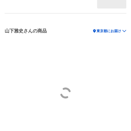
山下雅史さんの商品
location_on
東京都にお届け