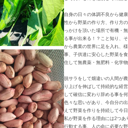
自身の日々の体調不良から健康
性から野菜の作り方、作り方の
っかけを頂いた場所で有機・無
る事が出来る！？こと知り、そ
から農業の世界に足を入れ、様
事、子供達に安心した野菜を食
住して無農薬・無肥料・化学物
脱サラをして畑違いの人間が農
り上げを伸ばして持続的な経営
して確信に変わり辞める事を何
色々な思いがあり、今自分の出
えて野菜を作りを持続して今日
私が野菜を作る理由には2つあ
行動する事、人の命に必要な野