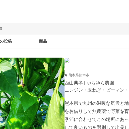
園
の投稿
商品
熊本県熊本市
西山典孝 | ゆらゆら農園
ニンジン・玉ねぎ・ピーマン・
熊本県で九州の温暖な気候と地
をお借りして無農薬で野菜を育
季節に合わせてこの場所にあっ
して良いものを選別して出品し