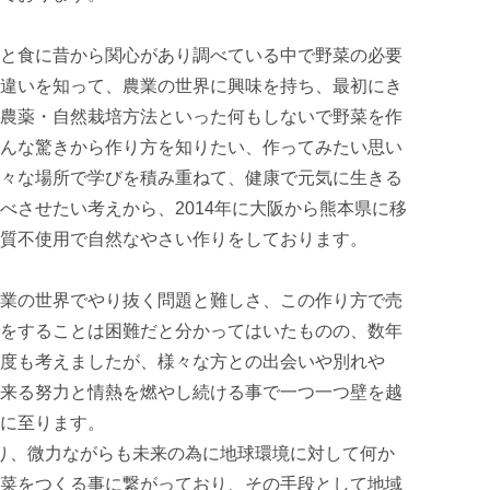
と食に昔から関心があり調べている中で野菜の必要
違いを知って、農業の世界に興味を持ち、最初にき
農薬・自然栽培方法といった何もしないで野菜を作
んな驚きから作り方を知りたい、作ってみたい思い
々な場所で学びを積み重ねて、健康で元気に生きる
べさせたい考えから、2014年に大阪から熊本県に移
質不使用で自然なやさい作りをしております。

業の世界でやり抜く問題と難しさ、この作り方で売
をすることは困難だと分かってはいたものの、数年
度も考えましたが、様々な方との出会いや別れや
来る努力と情熱を燃やし続ける事で一つ一つ壁を越
に至ります。

り、微力ながらも未来の為に地球環境に対して何か
菜をつくる事に繋がっており、その手段として地域