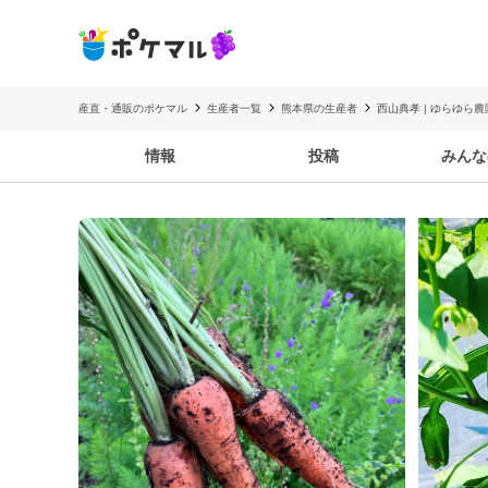
産直・通販のポケマル
生産者一覧
熊本県の生産者
西山典孝 | ゆらゆら農
情報
投稿
みんな