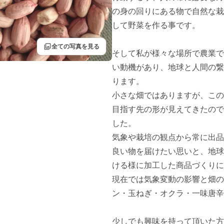
の身の回りにある物で自然な栽
して野菜を作る事です。

filter
全ての写真を見る
そして私が様々な場所で農業で
い動機があり、地球と人間の繋
ります。

小さな畑ではありますが、この
目指す先の形が見えてきたので
した。

気象や栽培の観点から常に出品
良い物を届けたい思いと、地球
ける様に加工した商品づくりに
現在では気象変動の影響と畑の
ン・玉ねぎ・オクラ・一味唐辛
少しでも興味を持って頂いた方