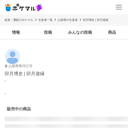
産直・通販のポケマル
生産者一覧
山形県の生産者
卯月博史 | 卯月遊縁
情報
投稿
みんなの投稿
商品
山形県寒河江市
卯月博史 | 卯月遊縁
-
-
販売中の商品