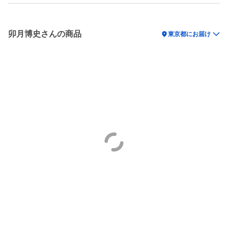
卯月博史さんの商品
location_on
東京都にお届け