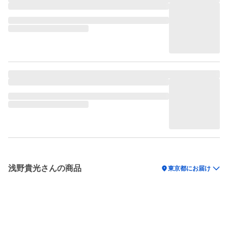
浅野貴光さんの商品
location_on
東京都にお届け