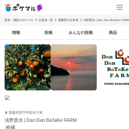
産直・通販のポケマル
生産者一覧
愛媛県の生産者
浅野貴光 | Dan Dan BaTaKe FAR
情報
投稿
みんなの投稿
商品
愛媛県西宇和郡伊方町
浅野貴光 | Dan Dan BaTaKe FARM
-柑橘