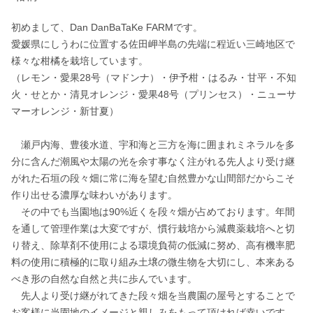
初めまして、Dan DanBaTaKe FARMです。

愛媛県にしうわに位置する佐田岬半島の先端に程近い三崎地区で
様々な柑橘を栽培しています。

（レモン・愛果28号（マドンナ）・伊予柑・はるみ・甘平・不知
火・せとか・清見オレンジ・愛果48号（プリンセス）・ニューサ
マーオレンジ・新甘夏）

　瀬戸内海、豊後水道、宇和海と三方を海に囲まれミネラルを多
分に含んだ潮風や太陽の光を余す事なく注がれる先人より受け継
がれた石垣の段々畑に常に海を望む自然豊かな山間部だからこそ
作り出せる濃厚な味わいがあります。

　その中でも当園地は90%近くを段々畑が占めております。年間
を通して管理作業は大変ですが、慣行栽培から減農薬栽培へと切
り替え、除草剤不使用による環境負荷の低減に努め、高有機率肥
料の使用に積極的に取り組み土壌の微生物を大切にし、本来ある
べき形の自然な自然と共に歩んでいます。

　先人より受け継がれてきた段々畑を当農園の屋号とすることで
お客様に当園地のイメージと親しみをもって頂ければ幸いです。
