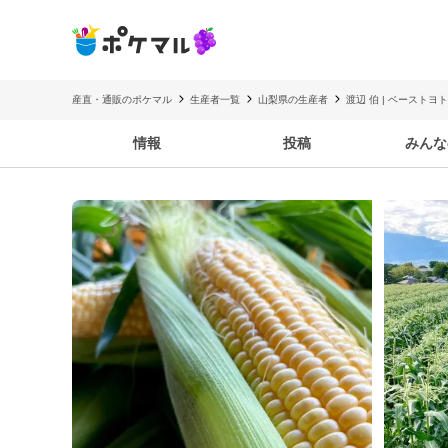
産直・通販のポケマル
生産者一覧
山梨県の生産者
渡辺 伯 | ベーストヨ
情報
投稿
みんな