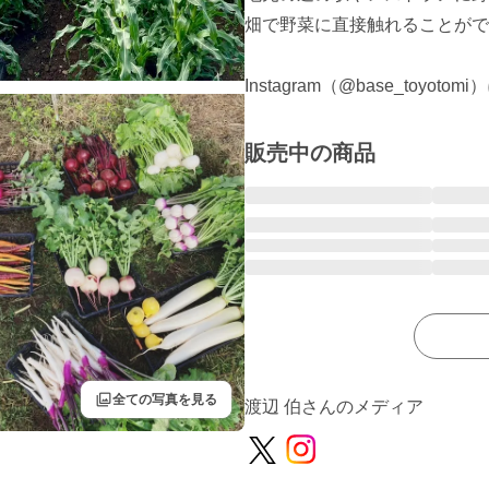
畑で野菜に直接触れることがで
Instagram（@base_toy
販売中の商品
filter
全ての写真を見る
渡辺 伯さんのメディア