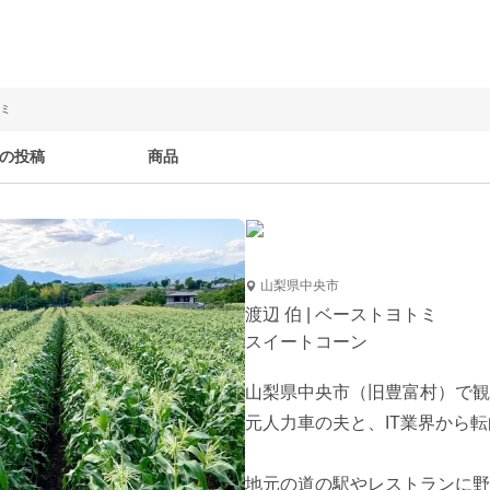
トミ
の投稿
商品
山梨県中央市
渡辺 伯 | ベーストヨトミ
スイートコーン
山梨県中央市（旧豊富村）で観
元人力車の夫と、IT業界から転
地元の道の駅やレストランに野