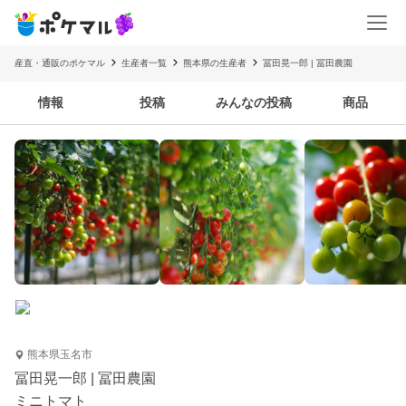
産直・通販のポケマル
生産者一覧
熊本県の生産者
冨田晃一郎 | 冨田農園
情報
投稿
みんなの投稿
商品
熊本県玉名市
冨田晃一郎 | 冨田農園
ミニトマト