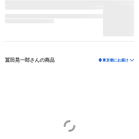
冨田晃一郎さんの商品
location_on
東京都にお届け