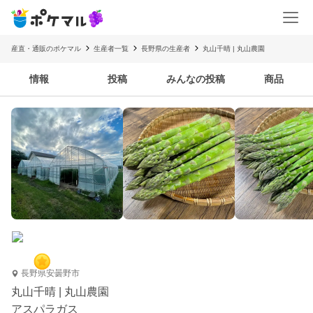
産直・通販のポケマル
生産者一覧
長野県の生産者
丸山千晴 | 丸山農園
情報
投稿
みんなの投稿
商品
長野県安曇野市
丸山千晴 | 丸山農園
アスパラガス