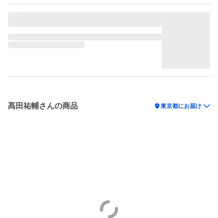
髙田祐輔さんの商品
location_on
東京都にお届け