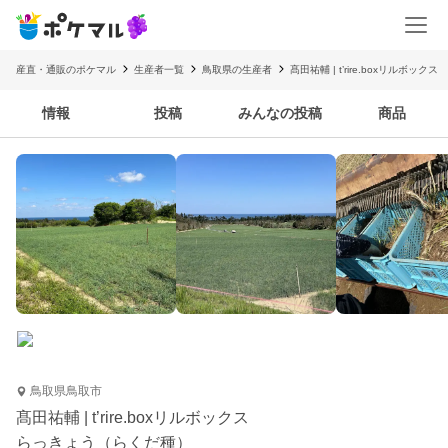
産直・通販のポケマル
生産者一覧
鳥取県の生産者
髙田祐輔 | t’rire.boxリルボックス
情報
投稿
みんなの投稿
商品
鳥取県鳥取市
髙田祐輔 | t’rire.boxリルボックス
らっきょう（らくだ種）