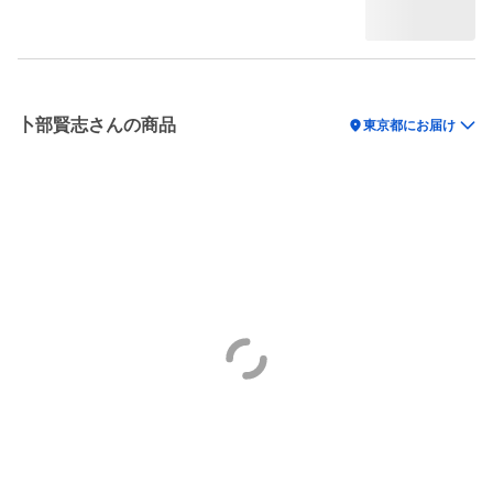
卜部賢志さんの商品
location_on
東京都にお届け