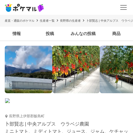
産直・通販のポケマル
生産者一覧
長野県の生産者
卜部賢志 | 中央アルプス ウラベ
情報
投稿
みんなの投稿
商品
長野県上伊那郡飯島町
卜部賢志 | 中央アルプス ウラベジ農園
ミニトマト、ミディトマト、ジュース、ジャム、ケチャッ