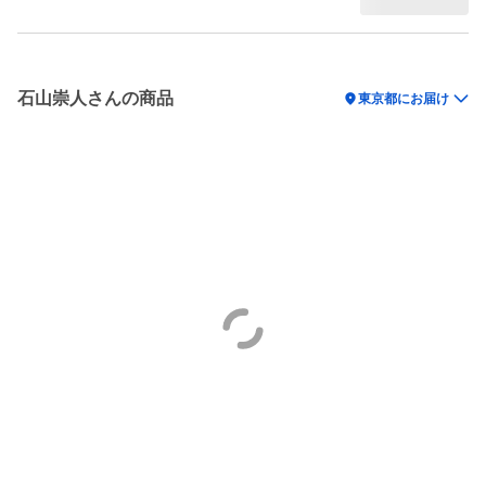
石山崇人さんの商品
location_on
東京都にお届け