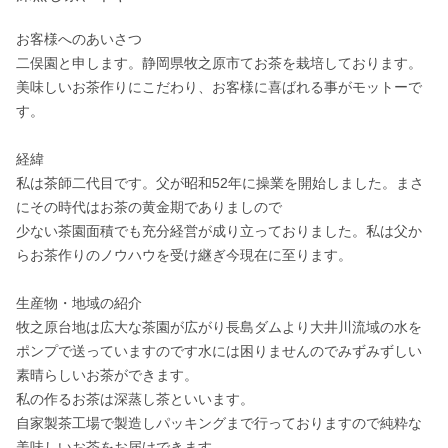
お客様へのあいさつ

二俣園と申します。静岡県牧之原市てお茶を栽培しております。

美味しいお茶作りにこだわり、お客様に喜ばれる事がモットーで
す。

経緯

私は茶師二代目です。父が昭和52年に操業を開始しました。まさ
にその時代はお茶の黄金期でありましので

少ない茶園面積でも充分経営が成り立っておりました。私は父か
らお茶作りのノウハウを受け継ぎ今現在に至ります。

生産物・地域の紹介

牧之原台地は広大な茶園が広がり長島ダムより大井川流域の水を
ポンプで送っていますのです水には困りませんのでみずみずしい
素晴らしいお茶ができます。

私の作るお茶は深蒸し茶といいます。

自家製茶工場で製造しパッキングまで行っておりますので純粋な
美味しいお茶をお届けできます。
