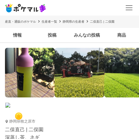
産直・通販のポケマル
生産者一覧
静岡県の生産者
二俣直己 | 二俣園
情報
投稿
みんなの投稿
商品
静岡県牧之原市
二俣直己 | 二俣園
深蒸し茶、ネギ