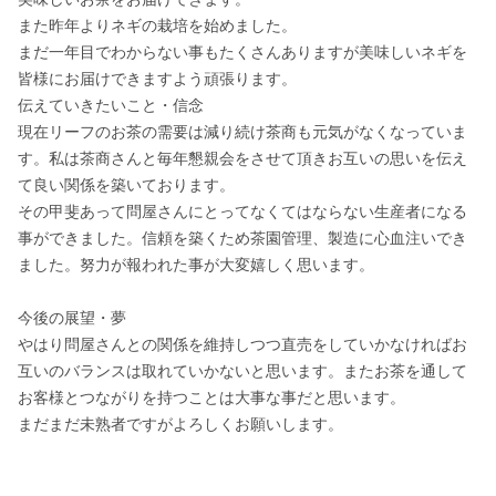
また昨年よりネギの栽培を始めました。

まだ一年目でわからない事もたくさんありますが美味しいネギを
皆様にお届けできますよう頑張ります。

伝えていきたいこと・信念

現在リーフのお茶の需要は減り続け茶商も元気がなくなっていま
す。私は茶商さんと毎年懇親会をさせて頂きお互いの思いを伝え
て良い関係を築いております。

その甲斐あって問屋さんにとってなくてはならない生産者になる
事ができました。信頼を築くため茶園管理、製造に心血注いでき
ました。努力が報われた事が大変嬉しく思います。

今後の展望・夢

やはり問屋さんとの関係を維持しつつ直売をしていかなければお
互いのバランスは取れていかないと思います。またお茶を通して
お客様とつながりを持つことは大事な事だと思います。

まだまだ未熟者ですがよろしくお願いします。
