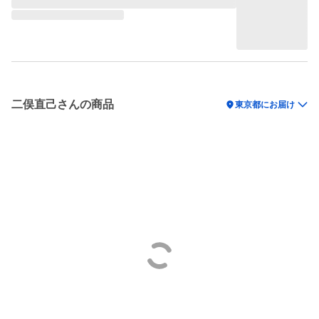
二俣直己さんの商品
location_on
東京都にお届け