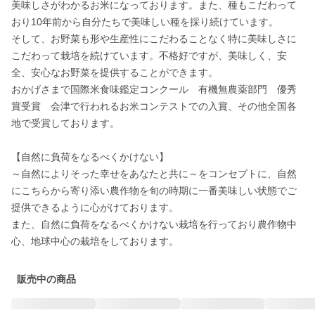
美味しさがわかるお米になっております。また、種もこだわって
おり10年前から自分たちで美味しい種を採り続けています。

そして、お野菜も形や生産性にこだわることなく特に美味しさに
こだわって栽培を続けています。不格好ですが、美味しく、安
全、安心なお野菜を提供することができます。

おかげさまで国際米食味鑑定コンクール　有機無農薬部門　優秀
賞受賞　会津で行われるお米コンテストでの入賞、その他全国各
地で受賞しております。

【自然に負荷をなるべくかけない】

～自然によりそった幸せをあなたと共に～をコンセプトに、自然
にこちらから寄り添い農作物を旬の時期に一番美味しい状態でご
提供できるように心がけております。

また、自然に負荷をなるべくかけない栽培を行っており農作物中
心、地球中心の栽培をしております。
販売中の商品