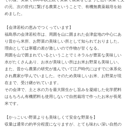
の元、次の世代に繋げる農業ということで、有機無農薬栽培を始
めました。

【会津若松の恵みでつくっています】

福島県の会津若松市は、周囲を山に囲まれた会津盆地の中心にあ
り昔から米所、お野菜の美味しい所として知られておりました。
理由としては寒暖の差が激しいので作物が甘くなる。

周囲を山で囲まれているということでミネラルが豊富な美味しい
水がたくさんあり、お水が美味しい所はお米お野菜も美味しい。
また、昔から農業の研究が進んでいて江戸時代にはすでに体系化
され農家が学んでいました。そのため美味しいお米、お野菜が現
在まで、受け継がれています。

その会津で、土と水の力を最大限生かし旨みを凝縮した化学肥料
はもちろん有機肥料も使用しないで自然栽培で作ったお米が長尾
米です。

【かっこいい野菜よりも美味しくて安全な野菜を】

収量は通常の約半分程度になりますが、とても味わい深い自然の