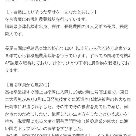
【～自然によりそった幸せを、あなたと共に～】

を合言葉に有機無農薬栽培を行っています。

福島県会津若松市出身、在住、長尾農園の９人兄弟の長男、長尾
康大です。

長尾農園は福島県会津若松市で100年以上前から代々続く農家で２
６年前から有機無農薬栽培を行っています。すべての圃場で有機J
AS認定を取得しており、ひとつひとつ丁寧に農作物を栽培してお
ります。

【自衛隊員から農家に】

高校卒業後すぐ陸上自衛隊に入隊し19歳の時に災害派遣で、東日
本大震災があり3月11日発災後すぐに派遣され津波被害の甚大な東
松島市に派遣されました。その中でその被害を見て肌で感じ、何
か地元のためにしたい、後悔しない生き方をしたいという思いを
持ち、滋賀県にあるタキイ園芸専門学校（通称農業の東大）に通
い国内トップレベルの農業を学びました。

その後、実家で100年以上続く実家で農業をしようと思い実家で父