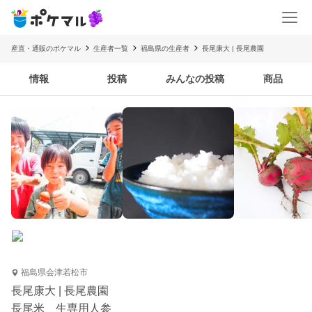
産直・通販のポケマル
生産者一覧
福島県の生産者
長尾康大 | 長尾農園
情報
投稿
みんなの投稿
商品
福島県会津若松市
長尾康大 | 長尾農園
長尾米 生専用人参