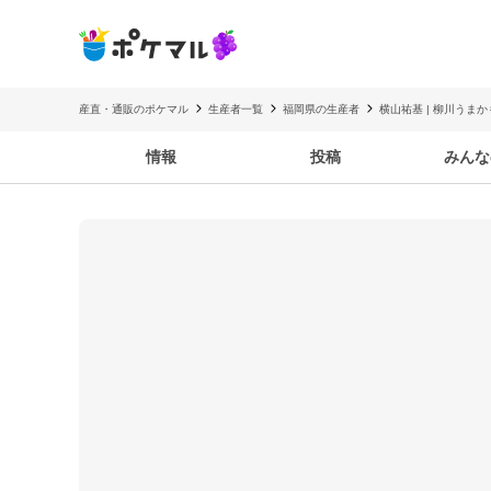
産直・通販のポケマル
生産者一覧
福岡県の生産者
横山祐基 | 柳川うま
情報
投稿
みんな