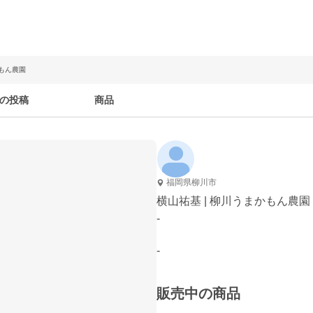
かもん農園
の投稿
商品
福岡県柳川市
横山祐基 | 柳川うまかもん農園
-
-
販売中の商品