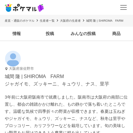
産直・通販のポケマル
生産者一覧
大阪府の生産者
城間 隆 | SHIROMA FARM
情報
投稿
みんなの投稿
商品
大阪府泉佐野市
城間 隆 | SHIROMA FARM
ジャガイモ、ズッキーニ、キュウリ、ナス、里芋
3年前に大阪府阪南市で就農しました。阪南市は大阪府の南部に位
置し、都会の雑踏かかけ離れた、もの静かで落ち着いたところで
す。温暖な気候で四季折々の野菜が収穫できます。春夏は玉ねぎ
やジャガイモ、キュウリ、ズッキーニ、ナスなど、秋冬は里芋や
ブロッコリー、カリフラワーなどを栽培しています。旬の美味し