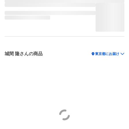
城間 隆さんの商品
location_on
東京都にお届け