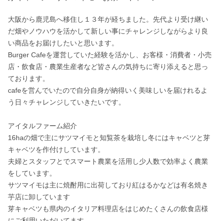
大阪から鹿児島へ移住し１３年が経ちました。先代より受け継い
だ畑やノウハウを活かして新しい事にチャレンジしながらより良
い商品をお届けしたいと思います。

Burger Cafeを運営していた経験を活かし、お客様・消費者・小売
店・飲食店・農業生産者など皆さんの気持ちに寄り添えると思っ
ております。

cafeを営んでいたので自分自身が納得いく美味しいを届けれるよ
う日々チャレンジしていきたいです。

アイタルファーム紹介

16haの畑で主にサツマイモと知覧茶を栽培し冬にはキャベツと芽
キャベツを作付けしています。

夫婦とスタッフとでスマート農業を活用し少人数で効率よく農業
をしています。

サツマイモは主に焼酎用に出荷しており紅はるかなどは有名焼き
芋店に卸しています

芽キャベツも県内のイタリア料理店をはじめたくさんの飲食店様
にご利用いただいてます。