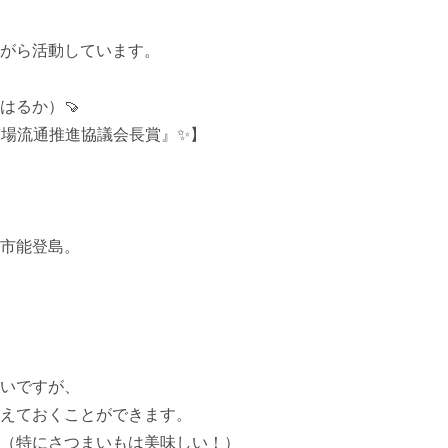
がら活動しています。

るか）🍠

場流通推進協議会長賞』✨】

市能登島。

いですが、

えておくことができます。

（特にさつまいもは美味しい！）
