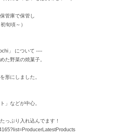
保管庫で保管し

初旬頃～）

hi」 について ----

めた野菜の焼菓子。

を形にしました。

ト」などが中心。

たっぷり入れ込んでます！

4165?list=ProducerLatestProducts
