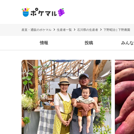
産直・通販のポケマル
生産者一覧
石川県の生産者
下野昭治 | 下野農園
情報
投稿
みんな