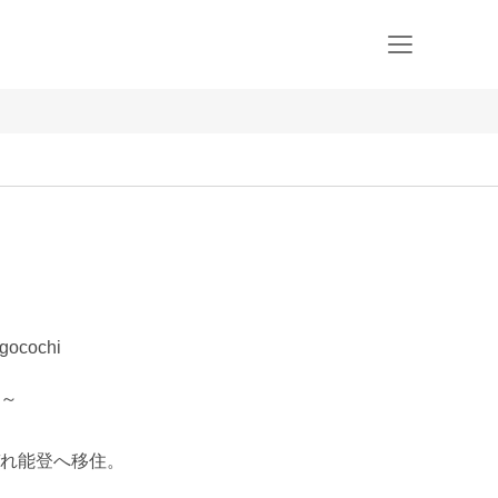
cochi
～

れ能登へ移住。
