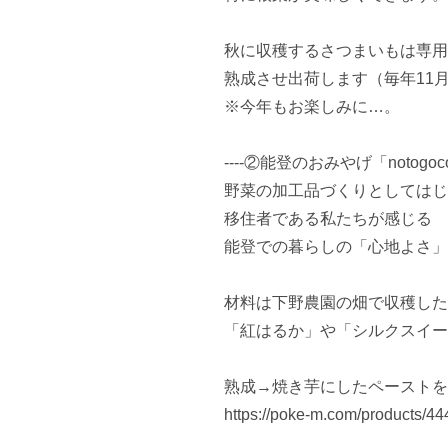
秋に収穫するさつまいもは専用
熟成させ出荷します（毎年11月
※今年もお楽しみに…。

----②能登のおみやげ「notogococ
野菜の加工品づくりとしてはじ
移住者である私たちが感じる

能登での暮らしの「心地よさ」
材料は下野農園の畑で収穫した

「紅はるか」や「シルクスイー
熟成→焼き芋にしたペーストを
https://poke-m.com/products/44