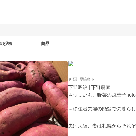
の投稿
商品
石川県輪島市
下野昭治 | 下野農園
さつまいも、野菜の焼菓子notogo
～移住者夫婦の能登での暮らし
夫は大阪、妻は札幌からそれぞ