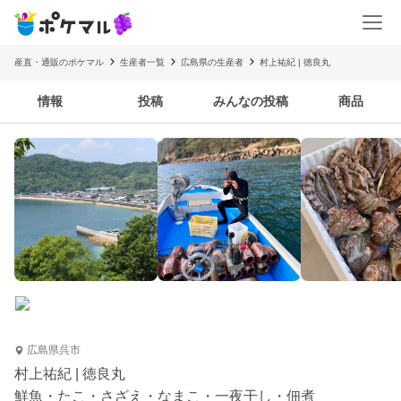
産直・通販のポケマル
生産者一覧
広島県の生産者
村上祐紀 | 徳良丸
情報
投稿
みんなの投稿
商品
広島県呉市
村上祐紀 | 徳良丸
鮮魚・たこ・さざえ・なまこ・一夜干し・佃煮