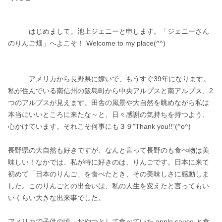
　　　はじめまして。池上ジェニーと申します。「ジェニーさん
のりんご畑」へよこそ！ Welcome to my place(^^)　　　　　　　
　　　アメリカから長野県に嫁いで、もうすぐ39年になります。
私が住んでいる南信州の飯島町から中央アルプスと南アルプス、2
つのアルプスが見えます。田舎の風景や大自然を眺めながら私は
本当にいいところに来たな～と、日々感謝の気持ちを持つよう、
心かけています。それこそ何事にも３９”Thank you!!“(^o^)

長野県の大自然も好きですが、なんと言って長野のも食べ物は美
味しい！なかでは、私が特に好きのは、りんごです。日本に来て
初めて「日本のりんご」を食べたとき、その美味しさに感動しま
した。このりんごとの出会いは、私の人生を変えたと言ってもい
いくらい大きな出来事でした。

アメリカで子供の頃、おやつとして食べていた apple sauce と食