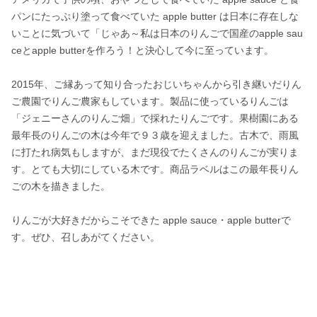
パンにたっぷり塗って食べていた apple butter は日本に存在しな
いことに気づいて「じゃあ～私は日本のりんごで国産のapple sau
ceとapple butterを作ろう！と決心して今に至っています。

2015年、ご縁あって知り合ったおじいちゃんから引き継いだりん
ご農園でりんご農家もしています。製品に使っているりんごは
「ジェニーさんのりんご畑」で採れたりんごです。果樹園にある
最年長のりんごの木は今年で９３歳を迎えました。古木で、雨風
に打たれ病気もしますが、まだ現役でたくさんのりんごが実りま
す。とても大切にしている木です。商品ラベルはこの最年長りん
ごの木を描きました。

りんごが大好きだからこそできた apple sauce・apple butterで
す。ぜひ、召しあがてください。
