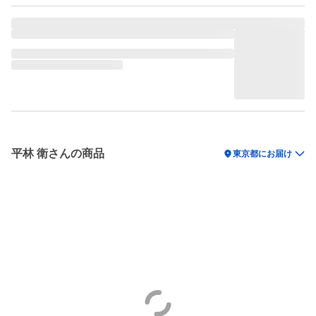
平林 衛さんの商品
location_on
東京都にお届け