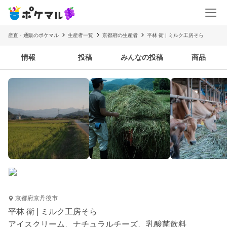
産直・通販のポケマル
生産者一覧
京都府の生産者
平林 衛 | ミルク工房そら
情報
投稿
みんなの投稿
商品
京都府京丹後市
平林 衛 | ミルク工房そら
アイスクリーム、ナチュラルチーズ、乳酸菌飲料