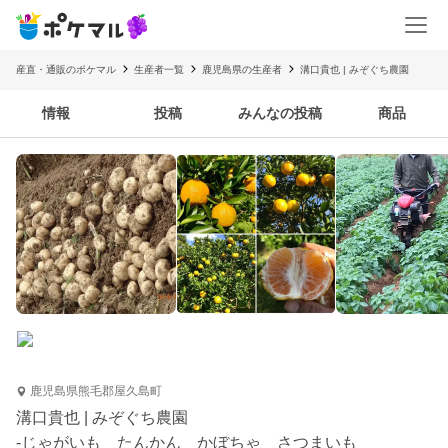
産直・通販のポケマル
生産者一覧
鹿児島県の生産者
溝口貴也 | みぞぐち農園
情報
投稿
みんなの投稿
商品
鹿児島県熊毛郡屋久島町
溝口貴也 | みぞぐち農園
-じゃがいも たんかん かぼちゃ さつまいも