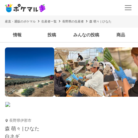
産直・通販のポケマル
生産者一覧
長野県の生産者
森 萌々 | ひなた
情報
投稿
みんなの投稿
商品
長野県伊那市
森 萌々 | ひなた
白ネギ