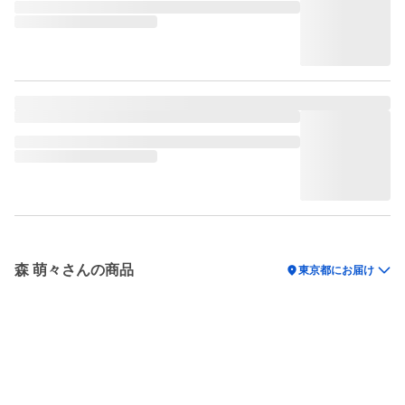
森 萌々さんの商品
location_on
東京都にお届け