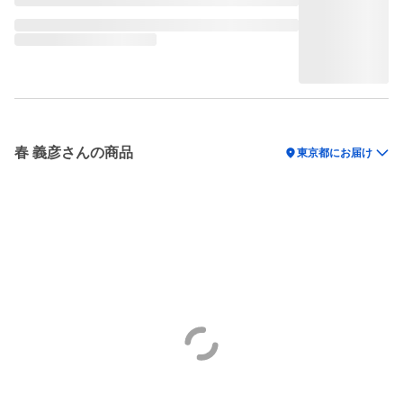
春 義彦さんの商品
location_on
東京都にお届け