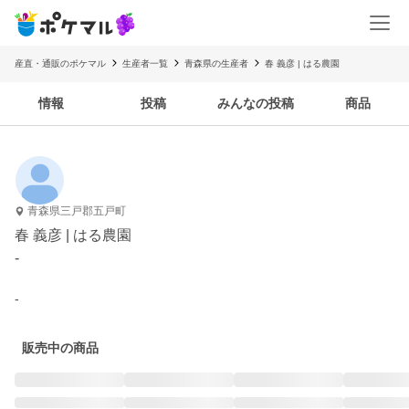
産直・通販のポケマル
生産者一覧
青森県の生産者
春 義彦 | はる農園
情報
投稿
みんなの投稿
商品
青森県三戸郡五戸町
春 義彦 | はる農園
-
-
販売中の商品