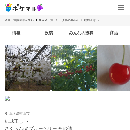
産直・通販のポケマル
生産者一覧
山形県の生産者
結城正志 | -
情報
投稿
みんなの投稿
商品
山形県村山市
結城正志 | -
さくらんぼ ブルーベリー その他