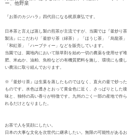
ー、他野菜
『お茶のカジハラ』四代目になる梶原康弘です。

日本茶と言えば蒸し製の煎茶が主流ですが、当園では『釜炒り茶
製法』にこだわり「釜炒り茶（緑茶）」「ほうじ茶」「烏龍茶」
「和紅茶」「ハーブティー」などを販売しています。

当園では、園地内において除草剤を始め一切の農薬を使用せず堆
肥、米ぬか、油粕、魚粉などの有機質肥料を施し、環境にも優し
い農法に取り組んでおります。

※『釜炒り茶』は生葉を蒸したものではなく、直火の釜で炒った
ものです。水色は透きとおって黄金色に近く、さっぱりとした後
味と、独特の高い香りが特徴です。九州のごく一部の産地で作ら
れるだけとなりました。

お茶で人を笑顔にしたい。

日本の大事な文化を次世代に継承したい。無限の可能性があるお