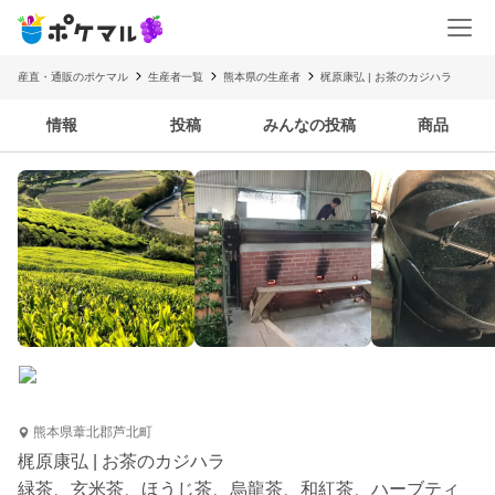
産直・通販のポケマル
生産者一覧
熊本県の生産者
梶原康弘 | お茶のカジハラ
情報
投稿
みんなの投稿
商品
熊本県葦北郡芦北町
梶原康弘 | お茶のカジハラ
緑茶、玄米茶、ほうじ茶、烏龍茶、和紅茶、ハーブティ