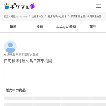
産直・通販のポケマル
生産者一覧
鹿児島県の生産者
日髙和博 | 屋久島日髙果樹園
情報
投稿
みんなの投稿
商品
鹿児島県熊毛郡屋久島町
日髙和博 | 屋久島日髙果樹園
-
-
販売中の商品