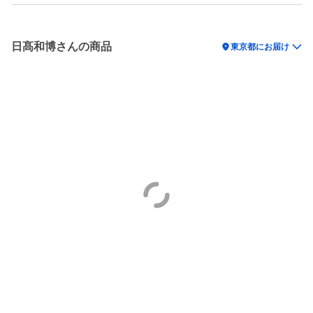
日髙和博さんの商品
location_on
東京都にお届け