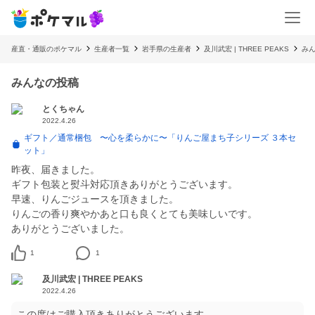
産直・通販のポケマル
生産者一覧
岩手県の生産者
及川武宏 | THREE PEAKS
み
みんなの投稿
とくちゃん
2022.4.26
ギフト／通常梱包 〜心を柔らかに〜「りんご屋まち子シリーズ ３本セ
ット」
昨夜、届きました。
ギフト包装と熨斗対応頂きありがとうございます。
早速、りんごジュースを頂きました。
りんごの香り爽やかあと口も良くとても美味しいです。
ありがとうございました。
1
1
及川武宏 | THREE PEAKS
2022.4.26
この度はご購入頂きありがとうございます。