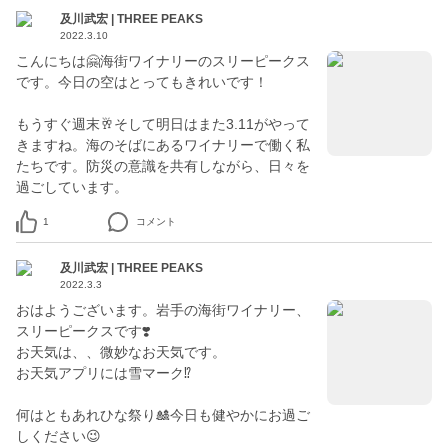
及川武宏 | THREE PEAKS
2022.3.10
こんにちは🤗海街ワイナリーのスリーピークス
です。今日の空はとってもきれいです！
もうすぐ週末🥂そして明日はまた3.11がやって
きますね。海のそばにあるワイナリーで働く私
たちです。防災の意識を共有しながら、日々を
過ごしています。
1
コメント
及川武宏 | THREE PEAKS
2022.3.3
おはようございます。岩手の海街ワイナリー、
スリーピークスです❣️
お天気は、、微妙なお天気です。
お天気アプリには雪マーク⁉️
何はともあれひな祭り🎎今日も健やかにお過ご
しください😉