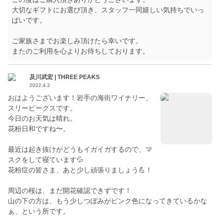
大切なギフトにお選び頂き、スタッフ一同嬉しい気持ちでいっ
ぱいです。
ご家族さまでお楽しみ頂けたら幸いです。
またのご利用を心よりお待ちしております。
及川武宏 | THREE PEAKS
2022.4.2
おはようございます！岩手の海街ワイナリー、
スリーピークスです。
今日のお天気は晴れ。
花粉日和ですね〜。
最近は起き抜けがどうもイガイガするので、マ
スクをして寝ています💦
花粉症の皆さま、あと少し頑張りましょう💪！
周辺の桜は、まだ開花確認できずです！
山の下の方は、もう少しつぼみがピンク色になってきているかな
ぁ、という所です。