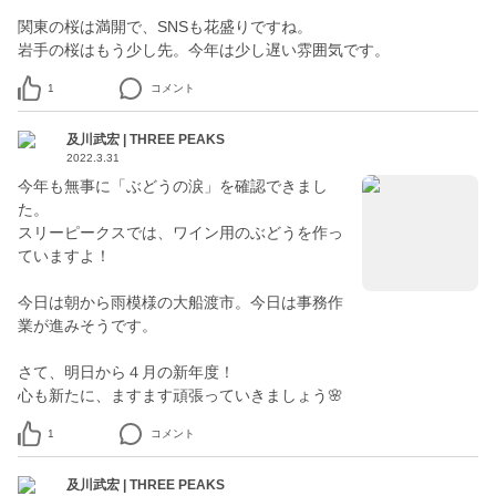
関東の桜は満開で、SNSも花盛りですね。
岩手の桜はもう少し先。今年は少し遅い雰囲気です。
1
コメント
及川武宏 | THREE PEAKS
2022.3.31
今年も無事に「ぶどうの涙」を確認できまし
た。
スリーピークスでは、ワイン用のぶどうを作っ
ていますよ！
今日は朝から雨模様の大船渡市。今日は事務作
業が進みそうです。
さて、明日から４月の新年度！
心も新たに、ますます頑張っていきましょう🌸
1
コメント
及川武宏 | THREE PEAKS