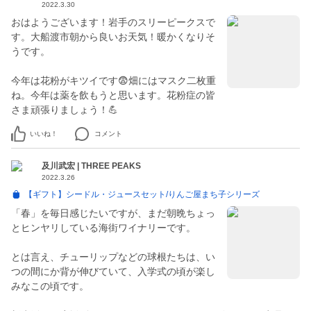
2022.3.30
おはようございます！岩手のスリーピークスで
す。大船渡市朝から良いお天気！暖かくなりそ
うです。
今年は花粉がキツイです😨畑にはマスク二枚重
ね。今年は薬を飲もうと思います。花粉症の皆
さま頑張りましょう！💪
いいね！
コメント
及川武宏 | THREE PEAKS
2022.3.26
【ギフト】シードル・ジュースセット/りんご屋まち子シリーズ
「春」を毎日感じたいですが、まだ朝晩ちょっ
とヒンヤリしている海街ワイナリーです。
とは言え、チューリップなどの球根たちは、い
つの間にか背が伸びていて、入学式の頃が楽し
みなこの頃です。