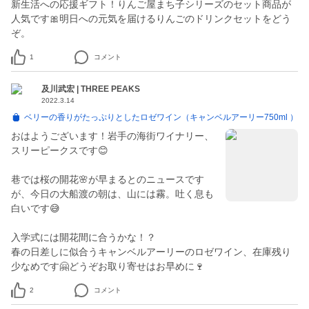
新生活への応援ギフト！りんご屋まち子シリーズのセット商品が
人気です🎀明日への元気を届けるりんごのドリンクセットをどう
ぞ。
1
コメント
及川武宏 | THREE PEAKS
2022.3.14
ベリーの香りがたっぷりとしたロゼワイン（キャンベルアーリー750ml ）
おはようございます！岩手の海街ワイナリー、
スリーピークスです😊
巷では桜の開花🌸が早まるとのニュースです
が、今日の大船渡の朝は、山には霧。吐く息も
白いです😅
入学式には開花間に合うかな！？
春の日差しに似合うキャンベルアーリーのロゼワイン、在庫残り
少なめです🤗どうぞお取り寄せはお早めに🍷
2
コメント