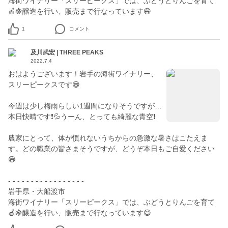
海街ワイナリー「スリーピークス」では、ぶどうとりんごを育て
🍎🍇醸造を行い、販売まで行なっています😄
1
コメント
及川武宏 | THREE PEAKS
2022.7.4
おはようございます！岩手の海街ワイナリー、
スリーピークスです😁
今週は少し梅雨らしい1週間になりそうですが…
本日快晴です❗️💦うーん、とっても綺麗な青空❗
農家にとって、体が慣れないうちからの急激な暑さはこたえま
す。どの職業の皆さまそうですが、どうぞ本日もご自愛ください
😅
- - - - - - - - - - - - - - - - -
岩手県・大船渡市
海街ワイナリー「スリーピークス」では、ぶどうとりんごを育て
🍎🍇醸造を行い、販売まで行なっています😄