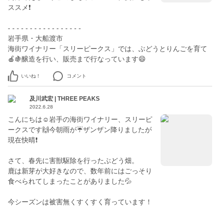
ススメ❗️
- - - - - - - - - - - - - - - - -
岩手県・大船渡市
海街ワイナリー「スリーピークス」では、ぶどうとりんごを育て
🍎🍇醸造を行い、販売まで行なっています😄
いいね！
コメント
及川武宏 | THREE PEAKS
2022.6.28
こんにちは☺️岩手の海街ワイナリー、スリーピ
ークスです🙌今朝雨が☔️ザンザン降りましたが
現在快晴❗️
さて、春先に害獣駆除を行ったぶどう畑。
鹿は新芽が大好きなので、数年前にはごっそり
食べられてしまったことがありました💦
今シーズンは被害無くすくすく育っています！