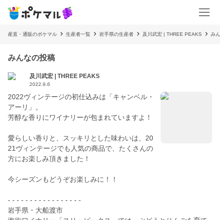
産直・通販のポケマル
生産者一覧
岩手県の生産者
及川武宏 | THREE PEAKS
み
みんなの投稿
及川武宏 | THREE PEAKS
2022.9.6
2022ヴィンテージの初仕込みは「キャンベル・
アーリ」。
芳醇な香りにワイナリーが包まれていますよ！
愛らしい香りと、スッキリとした味わいは、20
21ヴィンテージでも人気の商品で、たくさんの
方にお楽しみ頂きました！
今シーズンもどうぞお楽しみに！！
- - - - - - - - - - - - - - - - -
岩手県・大船渡市