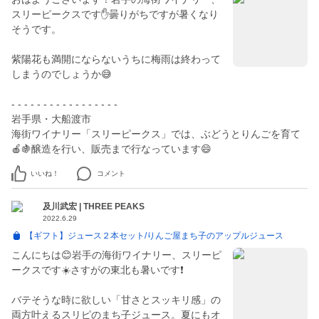
スリーピークスです✋曇りがちですが暑くなり
そうです。
紫陽花も満開にならないうちに梅雨は終わって
しまうのでしょうか😅
- - - - - - - - - - - - - - - - -
岩手県・大船渡市
海街ワイナリー「スリーピークス」では、ぶどうとりんごを育て
🍎🍇醸造を行い、販売まで行なっています😄
いいね！
コメント
及川武宏 | THREE PEAKS
2022.6.29
【ギフト】ジュース２本セット/りんご屋まち子のアップルジュース
こんにちは😊岩手の海街ワイナリー、スリーピ
ークスです☀️さすがの東北も暑いです❗️
バテそうな時に欲しい「甘さとスッキリ感」の
両方叶えるスリピのまち子ジュース。夏にもオ