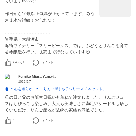
ています❗️💦💦💦
昨日から10度以上気温が上がっています。みな
さま水分補給！お忘れなく！
- - - - - - - - - - - - - - - - -
岩手県・大船渡市
海街ワイナリー「スリーピークス」では、ぶどうとりんごを育て
🍎🍇醸造を行い、販売まで行なっています😄
いいね！
コメント
Fumiko Miura Yamada
2022.5.7
〜心を柔らかに〜「りんご屋まち子シリーズ ３本セット」
母の日と父のお誕生日祝いも兼ねて注文しました。りんごジュー
スはちびっこも楽しめ、大人も美味しさに満足♡シードルも珍し
くいただけ、りんご産地が故郷の家族も満足でした。
1
コメント