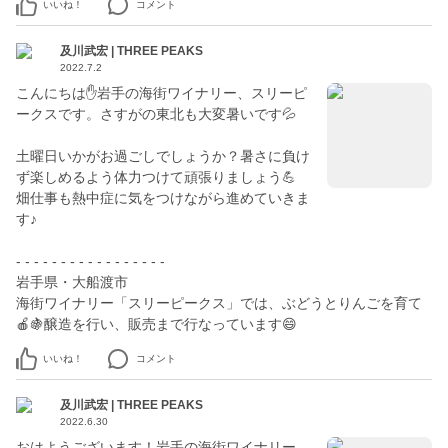
いいね！
コメント
及川武宏 | THREE PEAKS
2022.7.2
こんにちは✋岩手の海街ワイナリー、スリーピ
ークスです。さすがの東北も大変暑いです💦
土曜日いかがお過ごしでしょうか？暑さに負け
ず楽しめるよう体力つけて頑張りましょう💪
畑仕事も熱中症に気をつけながら進めていきま
す♪
- - - - - - - - - - - - - - - - -
岩手県・大船渡市
海街ワイナリー「スリーピークス」では、ぶどうとりんごを育て
🍎🍇醸造を行い、販売まで行なっています😄
いいね！
コメント
及川武宏 | THREE PEAKS
2022.6.30
おはようございます！岩手の海街ワイナリー、