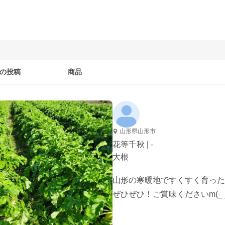
の投稿
商品
山形県山形市
花等千秋 | -
大根
山形の寒暖地ですくすく育った
ぜひぜひ！ご賞味くださいm(_ _