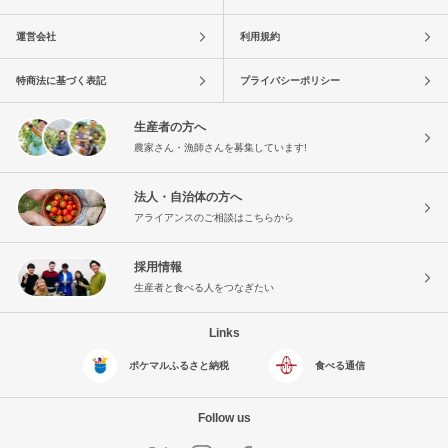
運営会社
利用規約
特商法に基づく表記
プライバシーポリシー
生産者の方へ
農家さん・漁師さんを募集しています!
法人・自治体の方へ
アライアンスのご相談はこちらから
採用情報
生産者と食べる人をつなぎたい
Links
ポケマルふるさと納税
食べる通信
Follow us