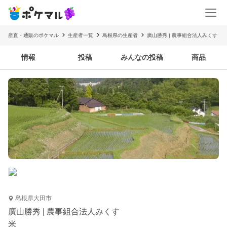
産直・通販のポケマル
生産者一覧
島根県の生産者
廣山勝秀 | 農事組合法人みくす
情報
投稿
みんなの投稿
商品
島根県大田市
廣山勝秀 | 農事組合法人みくす
米