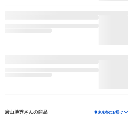
廣山勝秀さんの商品
location_on
東京都にお届け