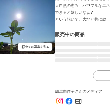
大自然の恵み、パワフルなエネ
できると嬉しいなぁ🎵

という想いで、大地と共に勤し
販売中の商品
filter
全ての写真を見る
嶋津由佳子さんのメディア