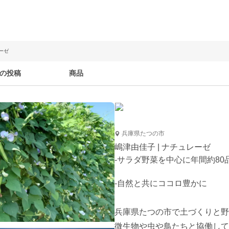
ーゼ
の投稿
商品
兵庫県たつの市
嶋津由佳子 | ナチュレーゼ
-サラダ野菜を中心に年間約8
-自然と共にココロ豊かに

兵庫県たつの市で土づくりと野
微生物や虫や鳥たちと協働して