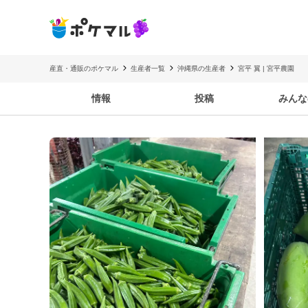
産直・通販のポケマル
生産者一覧
沖縄県の生産者
宮平 翼 | 宮平農園
情報
投稿
みんな