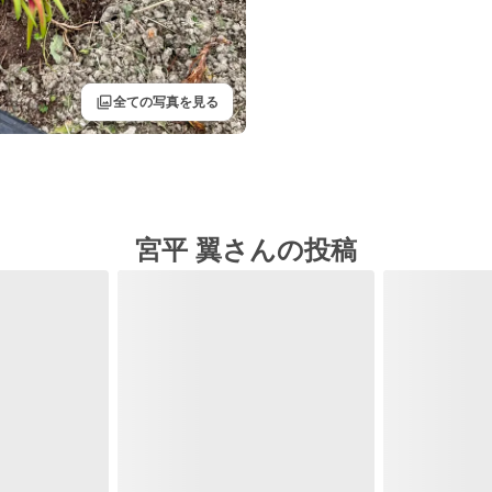
filter
全ての写真を見る
宮平 翼さんの投稿