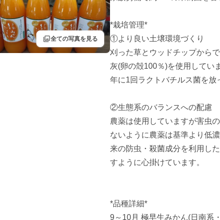
*栽培管理*

filter
①より良い土壌環境づくり

全ての写真を見る
刈った草とウッドチップからでき
灰(卵の殻100％)を使用していま
年に1回ラクトバチルス菌を放っ
②生態系のバランスへの配慮

農薬は使用していますが害虫の
ないように農薬は基準より低濃
来の防虫・殺菌成分を利用した
すように心掛けています。

*品種詳細*

9～10月 極早生みかん(日南系・