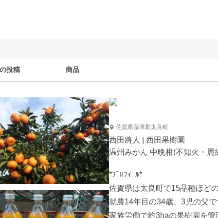
の投稿
商品
佐賀県藤津郡太良町
西田將人 | 西田果樹園
温州みかん 中晩柑(不知火・麗紅
*ﾌﾟﾛﾌｨｰﾙ*

佐賀県は太良町で15品種ほどの
就農14年目の34歳、3児の父で
家族労働で約3haの果樹園を管