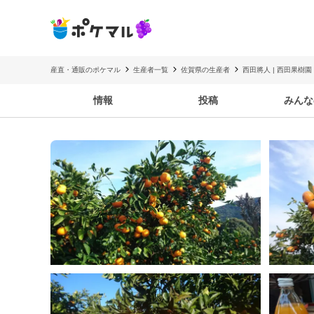
産直・通販のポケマル
生産者一覧
佐賀県の生産者
西田將人 | 西田果樹園
情報
投稿
みんな