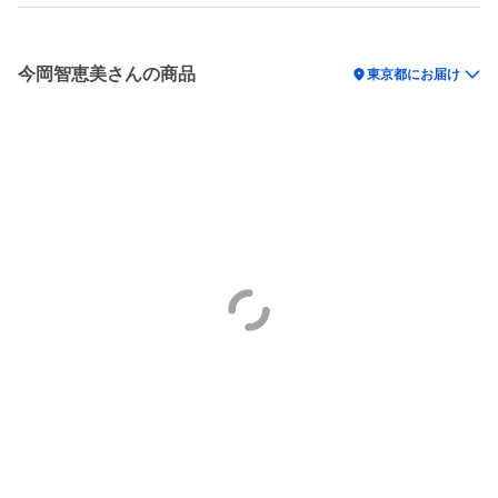
今岡智恵美さんの商品
location_on
東京都にお届け