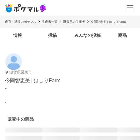
産直・通販のポケマル
生産者一覧
滋賀県の生産者
今岡智恵美 | はしりFarm
情報
投稿
みんなの投稿
商品
滋賀県栗東市
今岡智恵美 | はしりFarm
-
-
販売中の商品