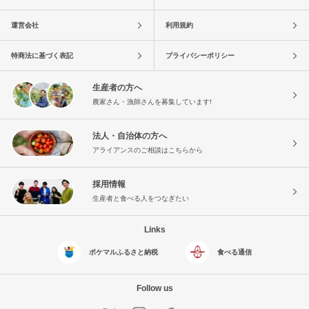
運営会社
利用規約
特商法に基づく表記
プライバシーポリシー
生産者の方へ
農家さん・漁師さんを募集しています!
法人・自治体の方へ
アライアンスのご相談はこちらから
採用情報
生産者と食べる人をつなぎたい
Links
ポケマルふるさと納税
食べる通信
Follow us