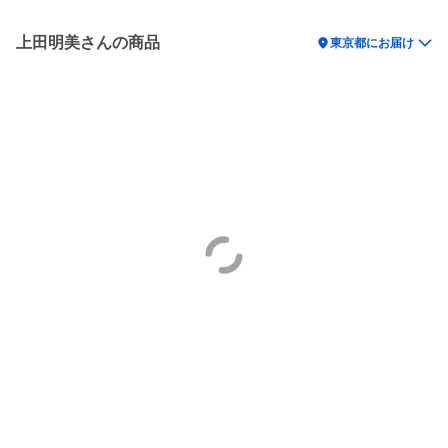
上田明美さんの商品
location_on
東京都にお届け