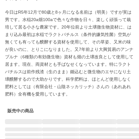
今日はR5年12月で80歳と8ヶ月になる名前は（明美）ですが実は
男です。水稲20a畑100aで色々な作物を日々、楽しく頑張って栽
培して居る小さな農家です。20年位前より土壌微生物資材に、は
まり込み最初は水稲でラクトバチルス（条件的嫌気性菌）空気が
無くても有っても醗酵する資材を使用して、その草姿、又米の味
が良いのに、とりこになりました。又7年前より大興貿易のアンナ
ブルナ（6種類の有効微生物）資材も畑の土壌改良として使用して
居ます。現在、両資材とも手ばなせくなっています。特にラクト
バチルスは前作残渣（生のまま）鋤込むと微生物のエサになり土
壌醗酵するので大助かりです。科学肥料は、ほとんど使用しなく
肥料としては（有限会社・山陰ネッカリッチ）さんの（あれあれ
肥料）全有機を愛用しています。
販売中の商品