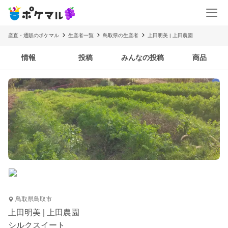
産直・通販のポケマル
生産者一覧
鳥取県の生産者
上田明美 | 上田農園
情報
投稿
みんなの投稿
商品
鳥取県鳥取市
上田明美 | 上田農園
シルクスイート