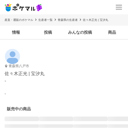
産直・通販のポケマル
生産者一覧
青森県の生産者
佐々木正光 | 宝汐丸
情報
投稿
みんなの投稿
商品
青森県八戸市
佐々木正光 | 宝汐丸
-
-
販売中の商品