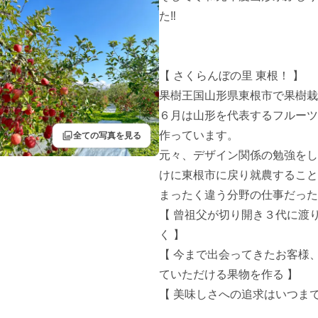
た‼︎

【 さくらんぼの里 東根！ 】

果樹王国山形県東根市で果樹栽
６月は山形を代表するフルーツ
filter
作っています。

全ての写真を見る
元々、デザイン関係の勉強をし
けに東根市に戻り就農すること
まったく違う分野の仕事だった
【 曾祖父が切り開き３代に渡
く 】

【 今まで出会ってきたお客様
ていただける果物を作る 】

【 美味しさへの追求はいつまでも