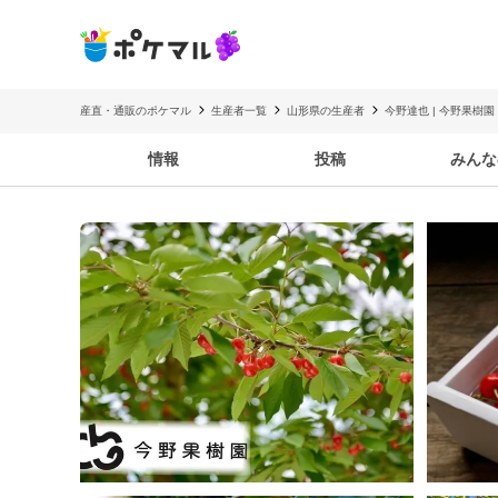
産直・通販のポケマル
生産者一覧
山形県の生産者
今野達也 | 今野果樹園
情報
投稿
みんな