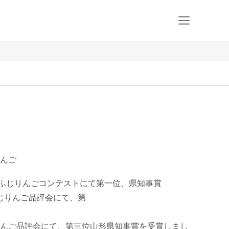
んご
根市ふじりんごコンテストにて第一位、県知事賞

じりんご品評会にて、第 

んご品評会にて、第三位山形県知事賞を受賞しまし