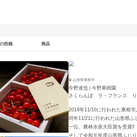
の投稿
商品
山形県東根市
今野達也 | 今野果樹園
さくらんぼ ラ・フランス り
2018年11/10に行われた東
同年11/21に行われた山形県ふ
一位、農林水産大臣賞を受賞‼︎

そして令和元年度山形県ふじり