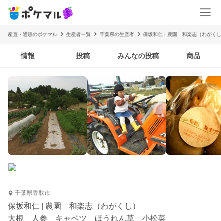
産直・通販のポケマル
生産者一覧
千葉県の生産者
保坂和仁 | 農園 和楽志（わがく
情報
投稿
みんなの投稿
商品
千葉県香取市
保坂和仁 | 農園 和楽志（わがくし）
大根 人参 キャベツ ほうれん草 小松菜