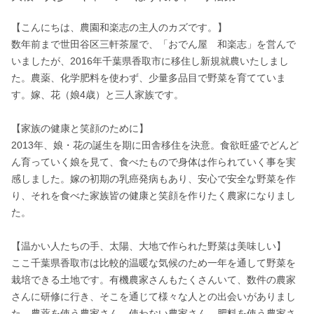
【こんにちは、農園和楽志の主人のカズです。】

数年前まで世田谷区三軒茶屋で、「おでん屋　和楽志」を営んで
いましたが、2016年千葉県香取市に移住し新規就農いたしまし
た。農薬、化学肥料を使わず、少量多品目で野菜を育てていま
す。嫁、花（娘4歳）と三人家族です。

【家族の健康と笑顔のために】

2013年、娘・花の誕生を期に田舎移住を決意。食欲旺盛でどんど
ん育っていく娘を見て、食べたもので身体は作られていく事を実
感しました。嫁の初期の乳癌発病もあり、安心で安全な野菜を作
り、それを食べた家族皆の健康と笑顔を作りたく農家になりまし
た。

【温かい人たちの手、太陽、大地で作られた野菜は美味しい】

ここ千葉県香取市は比較的温暖な気候のため一年を通して野菜を
栽培できる土地です。有機農家さんもたくさんいて、数件の農家
さんに研修に行き、そこを通じて様々な人との出会いがありまし
た。農薬を使う農家さん、使わない農家さん、肥料を使う農家さ