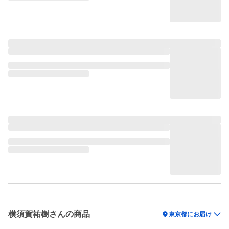
横須賀祐樹さんの商品
location_on
東京都にお届け