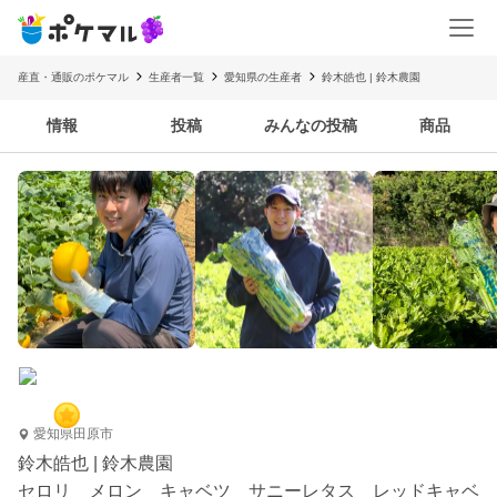
産直・通販のポケマル
生産者一覧
愛知県の生産者
鈴木皓也 | 鈴木農園
情報
投稿
みんなの投稿
商品
愛知県田原市
鈴木皓也 | 鈴木農園
セロリ メロン キャベツ サニーレタス レッドキャベ