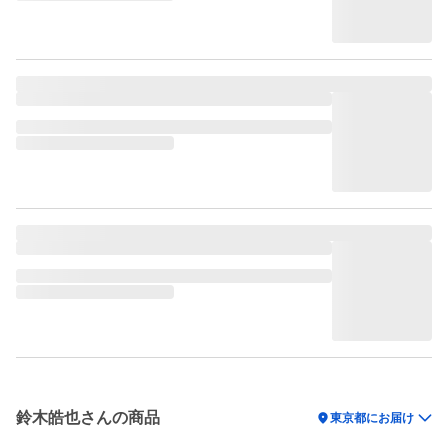
鈴木皓也さんの商品
location_on
東京都にお届け