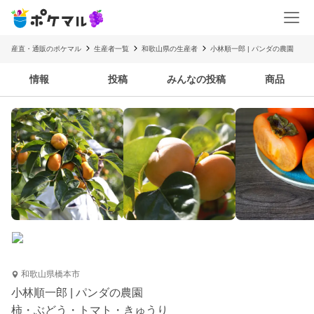
産直・通販のポケマル
生産者一覧
和歌山県の生産者
小林順一郎 | パンダの農園
情報
投稿
みんなの投稿
商品
和歌山県橋本市
小林順一郎 | パンダの農園
柿・ぶどう・トマト・きゅうり