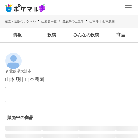
産直・通販のポケマル
生産者一覧
愛媛県の生産者
山本 明 | 山本農園
情報
投稿
みんなの投稿
商品
愛媛県大洲市
山本 明 | 山本農園
-
-
販売中の商品