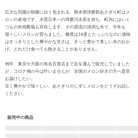
広大な田園が朝霧に白く包まれる、熊本県球磨郡あさぎり町はメ
ロンの産地です。水質日本一の球磨川水系を持ち、町内にはいく
つもの米焼酎蔵も存在します。その源流の清冽な水で、今年も
瑞々しいメロンが育ちました。糖度は16度とたっぷりなのに後味
はすっきりとした爽やかな甘さは、きっと豊かで美しい水のおか
げ。どれだけ食べても飽きることがありません。

例年、東京や大阪の有名百貨店まで足を運んで販売していました
が、コロナ禍の今は叶いませんが、全国のメロン好きの方へ是非
お届けしたい。

甘く爽やかで瑞々しい、あさぎりのしずくメロンをどうぞお試し
ください。

販売中の商品