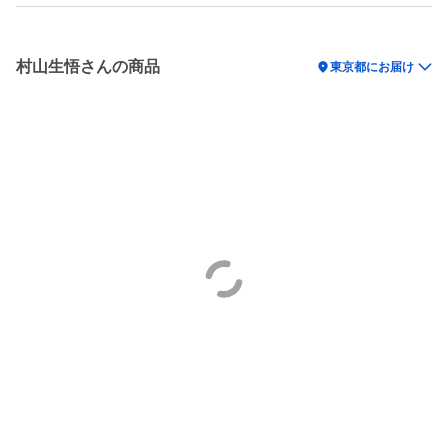
村山生悟さんの商品
location_on
東京都にお届け