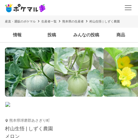
産直・通販のポケマル
生産者一覧
熊本県の生産者
村山生悟 | しずく農園
情報
投稿
みんなの投稿
商品
熊本県球磨郡あさぎり町
村山生悟 | しずく農園
メロン