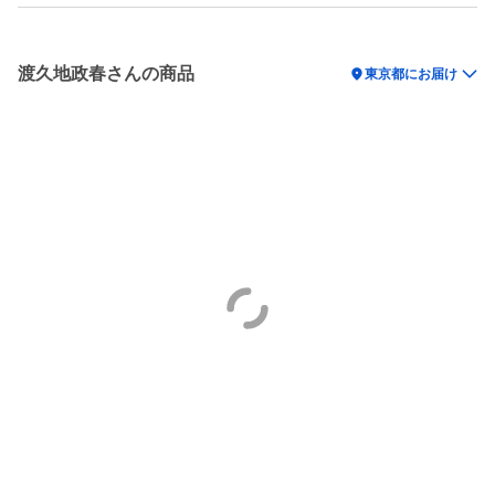
渡久地政春さんの商品
location_on
東京都にお届け