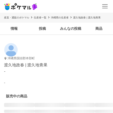
産直・通販のポケマル
生産者一覧
沖縄県の生産者
渡久地政春 | 渡久地青果
情報
投稿
みんなの投稿
商品
沖縄県国頭郡本部町
渡久地政春 | 渡久地青果
-
-
販売中の商品