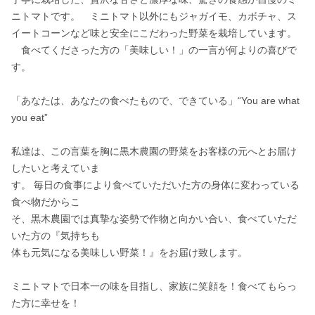
ニトマトです。　ミニトマト以外にもジャガイモ、カボチャ、ス
イートコーンなど味と安全にこだわった野菜を栽培しています。
　食べてくださった方の「美味しい！」の一言が何よりの喜びで
す。 

「あなたは、あなたの食べたもので、できている」“You are what 
you eat”

私達は、この言葉を胸に黒木農園の野菜をお客様の元へとお届け
したいと考えていま 

す。 毎日の食事により食べていただいた方の身体に変わっている
食べ物だからこ 

そ、黒木農園では真摯な姿勢で作物と向かい合い、食べていただ
いた方の『気持ちも 

体も元気になる美味しい野菜！』をお届け致します。

ミニトマトで日本一の味を目指し、家族に笑顔を！食べてもらっ
た方に幸せを！ 