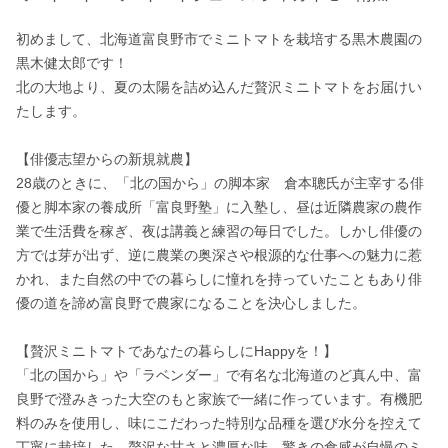
初めまして、北海道富良野市でミニトマトを栽培する黒木農園の
黒木健太郎です！　 

北の大地より、夏の太陽を詰め込んだ贅沢ミニトマトをお届けい
たします。 

【俳優志望からの新規就農】

28歳のときに、「北の国から」の脚本家　倉本聰氏が主宰する俳
優と脚本家の養成所「富良野塾」に入塾し、昼は近隣農家の農作
業で生活費を稼ぎ、夜は講義と練習の毎日でした。しかし俳優の
方では芽が出ず、逆に農業の奥深さや根源的な仕事への魅力に惹
かれ、また自然の中での暮らしに憧れを持っていたこともあり俳
優の道を諦め富良野で農家になることを決心しました。 

【贅沢ミニトマトであなたの暮らしにHappyを！】

「北の国から」や「ラベンダー」で有名な北海道のど真ん中、富
良野で澄みきった大空のもと家族で一緒に作っています。有機肥
料のみを使用し、味にこだわった特別な品種を選び水分を控えて
丁寧に栽培した、贅沢な甘さと濃厚な味、驚きの食感が自慢のミ