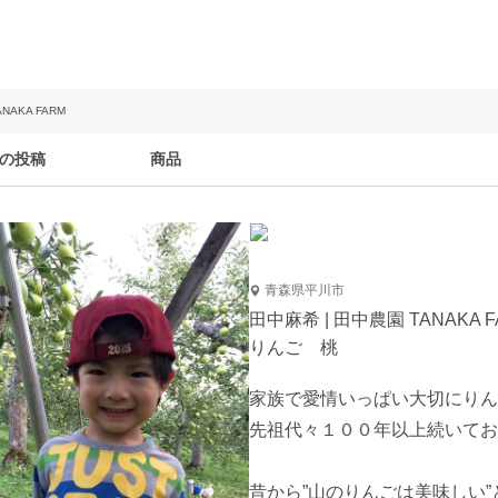
NAKA FARM
の投稿
商品
青森県平川市
田中麻希 | 田中農園 TANAKA F
りんご 桃
家族で愛情いっぱい大切にりん
先祖代々１００年以上続いてお
昔から”山のりんごは美味しい”