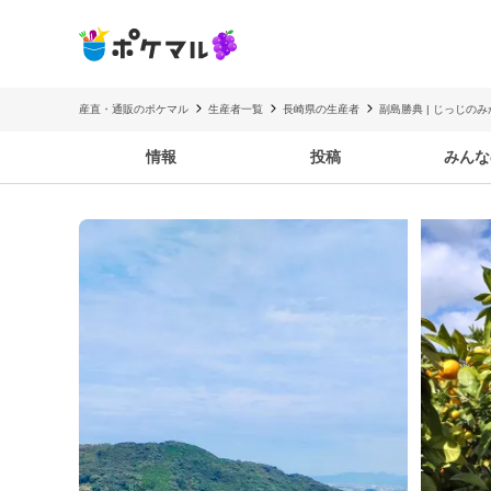
産直・通販のポケマル
生産者一覧
長崎県の生産者
副島勝典 | じっじのみ
情報
投稿
みんな